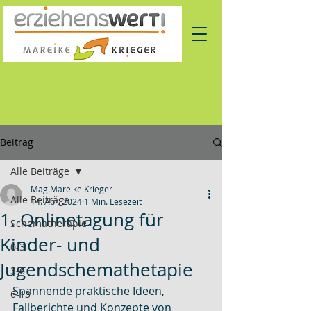
Beitrag
Alle Beiträge
Mag.Mareike Krieger
Alle Beiträge
14. Apr. 2024
1 Min. Lesezeit
1. Onlinetagung für
Schematherapie
Kinder- und
0-3
Jugendschemathetapie
3-6
Spannende praktische Ideen, 
6-13
Fallberichte und Konzepte von 