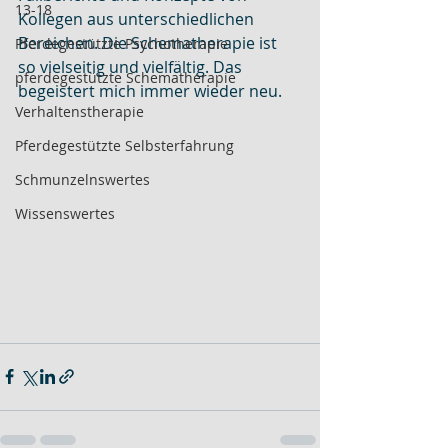
13-18
Kollegen aus unterschiedlichen 
Bereichen. Die Schematherapie ist 
Pferdegestützte Psychotherapie
so vielseitig und vielfältig. Das 
pferdegestützte Schematherapie
begeistert mich immer wieder neu.
Verhaltenstherapie
Pferdegestützte Selbsterfahrung
Schmunzelnswertes
Wissenswertes