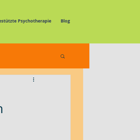
estützte Psychotherapie
Blog
elnswertes
h