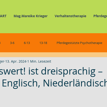
TART
Mag.Mareike Krieger
Verhaltenstherapie
Pferdeg
3
3-6
6-13
13-18
Pferdegestützte Psychotherapie
ger
13. Apr. 2024
1 Min. Lesezeit
Verhaltenstherapie
Pferdegestützte Selbsterfahrung
Schmunz
wert! ist dreisprachig –
 Englisch, Niederländisc