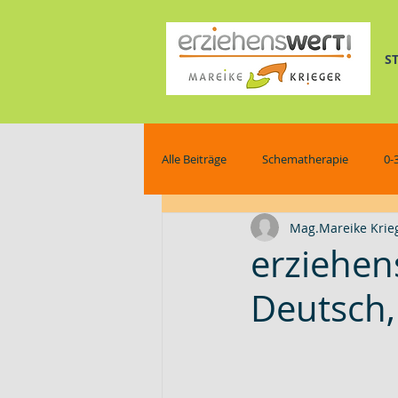
S
Alle Beiträge
Schematherapie
0-
Mag.Mareike Krie
pferdegestützte Schematherapie
erziehens
Deutsch,
Wissenswertes