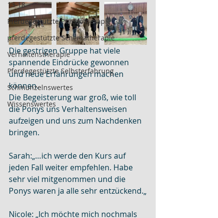
13-18
Pferdegestützte Psychotherapie
pferdegestützte Schematherapie
Die gestrigen Gruppe hat viele 
Verhaltenstherapie
spannende Eindrücke gewonnen 
Pferdegestützte Selbsterfahrung
und neue Erfahrungen machen 
können. 
Schmunzelnswertes
Die Begeisterung war groß, wie toll 
Wissenswertes
die Ponys uns Verhaltensweisen 
aufzeigen und uns zum Nachdenken 
bringen.
Sarah:„…ich werde den Kurs auf 
jeden Fall weiter empfehlen. Habe 
sehr viel mitgenommen und die 
Ponys waren ja alle sehr entzückend.„
Nicole: „Ich möchte mich nochmals 