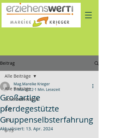
Beitrag
Alle Beiträge
Mag.Mareike Krieger
Alle Beiträge
7. Mai 2022
1 Min. Lesezeit
Großartige
Schematherapie
pferdegestützte
0-3
Gruppenselbsterfahrung
3-6
Aktualisiert:
13. Apr. 2024
6-13