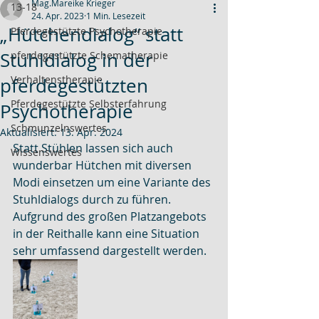
Mag.Mareike Krieger
13-18
24. Apr. 2023
1 Min. Lesezeit
„Hütchendialog“ statt
Pferdegestützte Psychotherapie
Stuhldialog in der
pferdegestützte Schematherapie
Verhaltenstherapie
pferdegestützten
Pferdegestützte Selbsterfahrung
Psychotherapie
Schmunzelnswertes
Aktualisiert:
13. Apr. 2024
Statt Stühlen lassen sich auch 
Wissenswertes
wunderbar Hütchen mit diversen 
Modi einsetzen um eine Variante des 
Stuhldialogs durch zu führen.
Aufgrund des großen Platzangebots 
in der Reithalle kann eine Situation 
sehr umfassend dargestellt werden. 