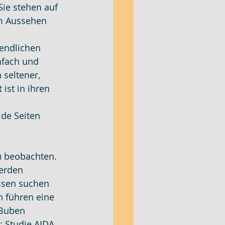
Sie stehen auf 
hm Aussehen 
endlichen 
nfach und 
seltener, 
ist in ihren 
ide Seiten 
zu beobachten. 
erden 
ssen suchen 
 führen eine 
 Buben 
: Studie AIDA 