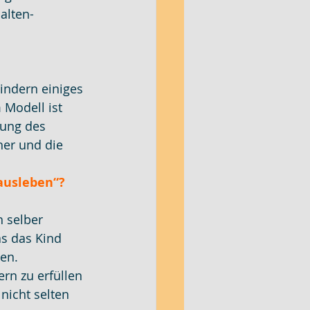
alten-
Kindern einiges 
Modell ist 
lung des 
her und die 
ausleben“? 
 selber 
s das Kind 
sen.
rn zu erfüllen 
nicht selten 