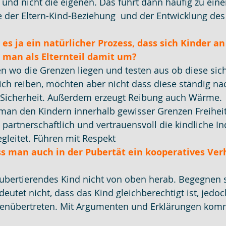
n und nicht die eigenen. Das führt dann häufig zu eine
e der Eltern-Kind-Beziehung  und der Entwicklung des
 es ja ein natürlicher Prozess, dass sich Kinder an
t man als Elternteil damit um?
en wo die Grenzen liegen und testen aus ob diese sic
sich reiben, möchten aber nicht dass diese ständig n
h Sicherheit. Außerdem erzeugt Reibung auch Wärme.
s man den Kindern innerhalb gewisser Grenzen Freiheit
partnerschaftlich und vertrauensvoll die kindliche Ind
gleitet. Führen mit Respekt
ss man auch in der Pubertät ein kooperatives Ver
pubertierendes Kind nicht von oben herab. Begegnen s
utet nicht, dass das Kind gleichberechtigt ist, jedoc
genübertreten. Mit Argumenten und Erklärungen kom