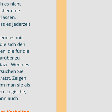
h es nicht 
sher eine 
rlassen. 
s es jederzeit 
enn es mit 
die sich den 
, die für die 
darüber zu 
dazu. Wenn es 
suchen Sie 
ratzt. Zeigen 
em man sie als 
n. Logische, 
ann auch 
das Verhalten 