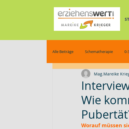
S
Alle Beiträge
Schematherapie
0-
Mag.Mareike Krie
pferdegestützte Schematherapie
Intervie
Wie komm
Wissenswertes
Pubertät
Worauf müssen sic