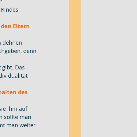
r 
 Kindes 
 den Eltern 
h dehnen 
achgeben, denn 
 gibt. Das 
ividualität 
halten des 
ie ihm auf 
h sollte man 
mt man weiter 