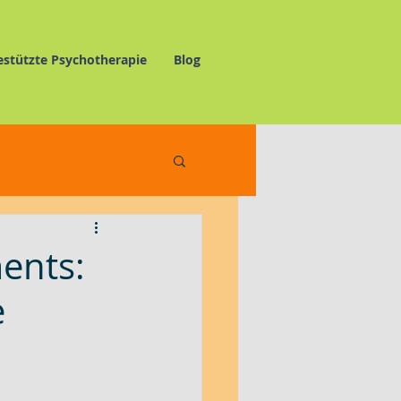
estützte Psychotherapie
Blog
elnswertes
ments:
e