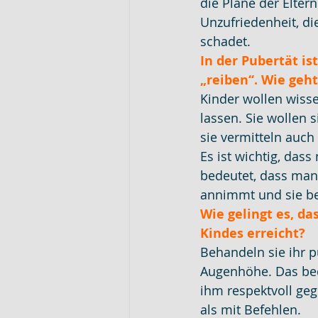
die Pläne der Elter
Unzufriedenheit, di
schadet.
In der Pubertät ist
„reiben“. Wie geh
Kinder wollen wiss
lassen. Sie wollen 
sie vermitteln auc
Es ist wichtig, das
bedeutet, dass man 
annimmt und sie be
Wie gelingt es, da
Kindes erreicht?
Behandeln sie ihr 
Augenhöhe. Das bede
ihm respektvoll ge
als mit Befehlen.