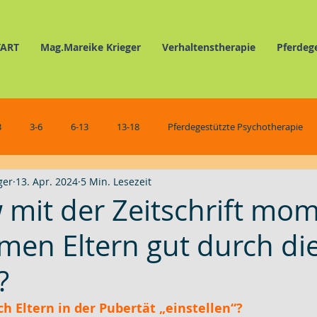
TART
Mag.Mareike Krieger
Verhaltenstherapie
Pferdeg
3
3-6
6-13
13-18
Pferdegestützte Psychotherapie
ger
13. Apr. 2024
5 Min. Lesezeit
Verhaltenstherapie
Pferdegestützte Selbsterfahrung
Schmunz
w mit der Zeitschrift mo
en Eltern gut durch di
?
h Eltern in der Pubertät „einstellen“?