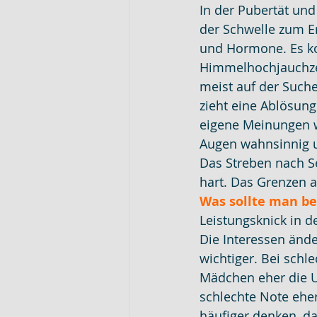
In der Pubertät und
der Schwelle zum E
und Hormone. Es k
Himmelhochjauchzen
meist auf der Suche 
zieht eine Ablösun
eigene Meinungen we
Augen wahnsinnig un
Das Streben nach Se
hart. Das Grenzen a
Was sollte man bei
Leistungsknick in de
Die Interessen änd
wichtiger. Bei sch
Mädchen eher die U
schlechte Note ehe
häufiger denken, das