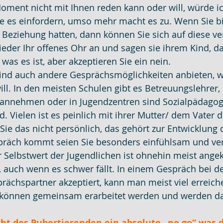
ment nicht mit Ihnen reden kann oder will, würde ic
ie es einfordern, umso mehr macht es zu. Wenn Sie bi
 Beziehung hatten, dann können Sie sich auf diese ve
eder Ihr offenes Ohr an und sagen sie ihrem Kind, das
as es ist, aber akzeptieren Sie ein nein.
ind auch andere Gesprächsmöglichkeiten anbieten, w
ill. In den meisten Schulen gibt es Betreuungslehrer, 
 annehmen oder in Jugendzentren sind Sozialpädagogen
d. Vielen ist es peinlich mit ihrer Mutter/ dem Vater 
ie das nicht persönlich, das gehört zur Entwicklung 
räch kommt seien Sie besonders einfühlsam und ver
r Selbstwert der Jugendlichen ist ohnehin meist angek
s, auch wenn es schwer fällt. In einem Gespräch bei d
rächspartner akzeptiert, kann man meist viel erreiche
 können gemeinsam erarbeitet werden und werden d
cht des Pubertierenden ein absolute „no go“ was 