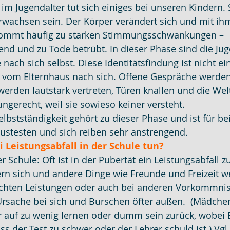
 im Jugendalter tut sich einiges bei unseren Kindern. 
rwachsen sein. Der Körper verändert sich und mit i
ommt häufig zu starken Stimmungsschwankungen – 
d und zu Tode betrübt. In dieser Phase sind die Jug
nach sich selbst. Diese Identitätsfindung ist nicht ei
g vom Elternhaus nach sich. Offene Gespräche werden 
rden lautstark vertreten, Türen knallen und die Welt 
gerecht, weil sie sowieso keiner versteht.
lbstständigkeit gehört zu dieser Phase und ist für be
ustesten und sich reiben sehr anstrengend.
 Leistungsabfall in der Schule tun?
r Schule: Oft ist in der Pubertät ein Leistungsabfall 
ern sich und andere Dinge wie Freunde und Freizeit w
lechten Leistungen oder auch bei anderen Vorkommni
rsache bei sich und Burschen öfter außen.  (Mädchen
r auf zu wenig lernen oder dumm sein zurück, wobei
s der Test zu schwer oder der Lehrer schuld ist.) Vgl.