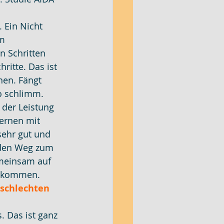
 Ein Nicht 
m 
n Schritten 
ritte. Das ist 
nen. Fängt 
so schlimm.
 der Leistung 
lernen mit 
sehr gut und 
m den Weg zum 
emeinsam auf 
zu kommen.
schlechten 
. Das ist ganz 