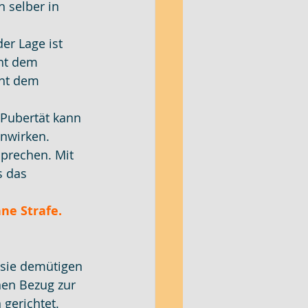
 selber in 
er Lage ist 
ht dem 
cht dem 
 Pubertät kann 
nwirken. 
prechen. Mit 
 das 
ne Strafe. 
 sie demütigen 
nen Bezug zur 
gerichtet. 