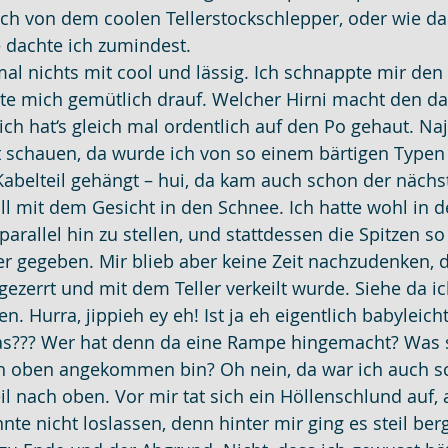
ch von dem coolen Tellerstockschlepper, oder wie das
– dachte ich zumindest.
mal nichts mit cool und lässig. Ich schnappte mir den
zte mich gemütlich drauf. Welcher Hirni macht den da
h hat‘s gleich mal ordentlich auf den Po gehaut. Naja
t schauen, da wurde ich von so einem bärtigen Typen
abelteil gehängt – hui, da kam auch schon der nächs
oll mit dem Gesicht in den Schnee. Ich hatte wohl in d
parallel hin zu stellen, und stattdessen die Spitzen so
r gegeben. Mir blieb aber keine Zeit nachzudenken, d
ezerrt und mit dem Teller verkeilt wurde. Siehe da ich
n. Hurra, jippieh ey eh! Ist ja eh eigentlich babyleicht
das??? Wer hat denn da eine Rampe hingemacht? Was s
h oben angekommen bin? Oh nein, da war ich auch sc
l nach oben. Vor mir tat sich ein Höllenschlund auf, a
nte nicht loslassen, denn hinter mir ging es steil ber