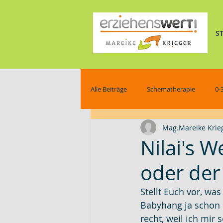
S
Alle Beiträge
Schematherapie
0-
Mag.Mareike Krie
pferdegestützte Schematherapie
Nilai's W
oder der
Wissenswertes
Stellt Euch vor, wa
Babyhang ja schon re
recht, weil ich mir