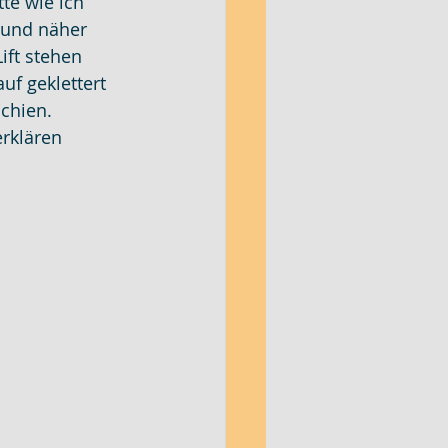
te wie ich 
 und näher 
ift stehen 
uf geklettert 
chien. 
rklären 