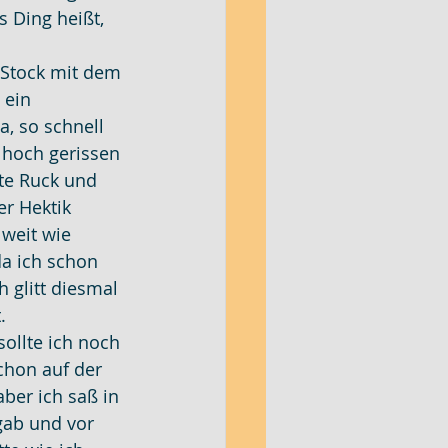
 Ding heißt, 
 Stock mit dem 
 ein 
, so schnell 
 hoch gerissen 
te Ruck und 
er Hektik 
 weit wie 
a ich schon 
 glitt diesmal 
.
ollte ich noch 
hon auf der 
ber ich saß in 
gab und vor 