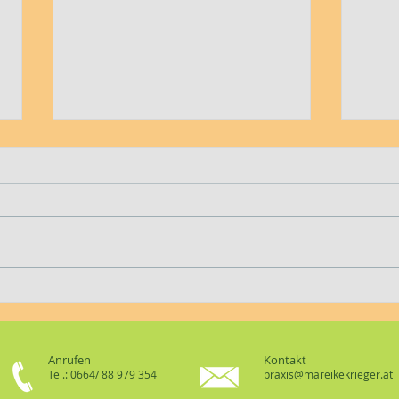
Die Flügelwerkstatt
Saub
Anrufen
Kontakt
Tel.: 0664/ 88 979 354
praxis@mareikekrieger.at