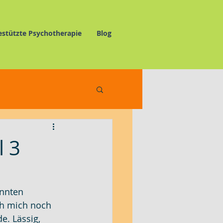
estützte Psychotherapie
Blog
elnswertes
l 3
annten 
ich mich noch 
e. Lässig, 