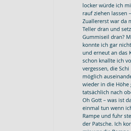
locker würde ich mi
rauf ziehen lassen 
Zuallererst war da 
Teller dran und set
Gummiseil dran? Mic
konnte ich gar nich
und erneut an das K
schon knallte ich v
vergessen, die Schi 
möglich auseinande
wieder in die Höhe g
tatsächlich nach obe
Oh Gott – was ist 
einmal tun wenn ic
Rampe und fuhr stei
der Patsche. Ich kon