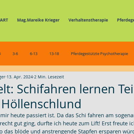
TART
Mag.Mareike Krieger
Verhaltenstherapie
Pferdeg
3
3-6
6-13
13-18
Pferdegestützte Psychotherapie
ger
13. Apr. 2024
2 Min. Lesezeit
Verhaltenstherapie
Pferdegestützte Selbsterfahrung
Schmunz
elt: Schifahren lernen Tei
 Höllenschlund
s mir heute passiert ist. Da das Schi fahren am sogen
cht gut ging, durfte ich heute zum Lift! Erst freute 
 so das blöde und anstrengende Stapfen ersparen würd