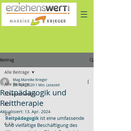
Beitrag
Alle Beiträge
Mag.Mareike Krieger
Alle Beiträge
20. Apr. 2020
1 Min. Lesezeit
Reitpädagogik und
Schematherapie
Reittherapie
0-3
Aktualisiert:
13. Apr. 2024
3-6
Reitpädagogik
 ist eine umfassende 
6-13
und vielfältige Beschäftigung des 