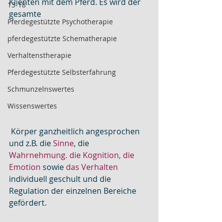
Klienten mit dem Pferd. Es wird der 
13-18
gesamte
Pferdegestützte Psychotherapie
pferdegestützte Schematherapie
Verhaltenstherapie
Pferdegestützte Selbsterfahrung
Schmunzelnswertes
Wissenswertes
 Körper ganzheitlich angesprochen 
und z.B. die 
Sinne
, die 
Wahrnehmung. die Kognition, die 
Emotion
 sowie
 das Verhalten
individuell geschult und die 
Regulation der einzelnen Bereiche 
gefördert.