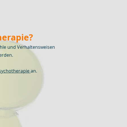
herapie?
ühle und Verhaltensweisen
werden.
Psychotherapie
an.