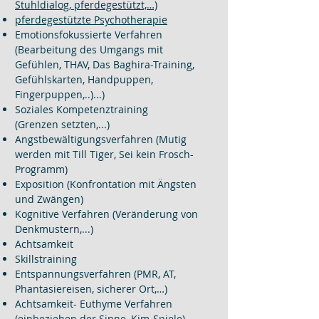
Stuhldialog, pferdegestützt,…)
pferdegestützte Psychotherapie
Emotionsfokussierte Verfahren
(Bearbeitung des Umgangs mit
Gefühlen,
THAV, Das Baghira-Training,
Gefühlskarten, Handpuppen,
Fingerpuppen,..)
...)
Soziales Kompetenztraining
(Grenzen
setzten,...)
Angstbewältigungsverfahren
(Mutig
werden mit Till Tiger, Sei kein Frosch-
Programm)​
Exposition (Konfrontation mit Ängsten
und Zwängen)
Kognitive Verfahren (Veränderung von
Denkmustern,...)
Achtsamkeit
Skillstraining
Entspannungsverfahren (PMR, AT,
Phantasiereisen, sicherer Ort,…)
Achtsamkeit- Euthyme Verfahren
(einbeziehen der Sinne, Kim-Spiele)