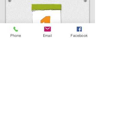
Phone
Email
Facebook
Rahmenbedingungen​
Ein
Kostenzuschuss
durch die
Krankenkasse ist möglich. Eine ärztliche
Bestätigung vor der 2. Einheit und ein
Antrag an die Krankenkasse
vor der 11.
Einheit
sind dazu nötig.
1 Einheit = 50 min.
Frequenz
nach Absprache- üblicherweise
1x wöchentlich