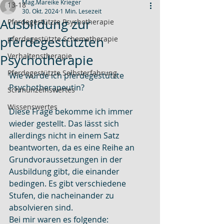
Mag.Mareike Krieger
13-18
30. Okt. 2024
1 Min. Lesezeit
Ausbildung zur
Pferdegestützte Psychotherapie
pferdegestützten
pferdegestützte Schematherapie
Verhaltenstherapie
Psychotherapie
Pferdegestützte Selbsterfahrung
Wie wurde ich pferdegestützte 
Psychotherapeutin?
Schmunzelnswertes
Wissenswertes
Diese Frage bekomme ich immer 
wieder gestellt. Das lässt sich 
allerdings nicht in einem Satz 
beantworten, da es eine Reihe an 
Grundvoraussetzungen in der 
Ausbildung gibt, die einander 
bedingen. Es gibt verschiedene 
Stufen, die nacheinander zu 
absolvieren sind.
Bei mir waren es folgende: