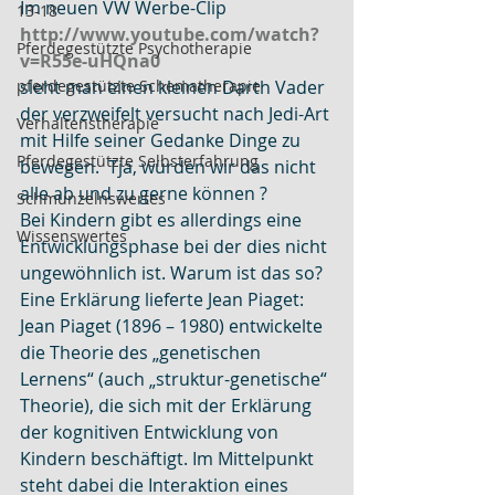
Im neuen VW Werbe-Clip 
13-18
http://www.youtube.com/watch?
Pferdegestützte Psychotherapie
v=R55e-uHQna0
pferdegestützte Schematherapie
sieht man einen kleinen Darth Vader 
der verzweifelt versucht nach Jedi-Art 
Verhaltenstherapie
mit Hilfe seiner Gedanke Dinge zu 
Pferdegestützte Selbsterfahrung
bewegen.  Tja, würden wir das nicht 
alle ab und zu gerne können ?
Schmunzelnswertes
Bei Kindern gibt es allerdings eine 
Wissenswertes
Entwicklungsphase bei der dies nicht 
ungewöhnlich ist. Warum ist das so?
Eine Erklärung lieferte Jean Piaget:
Jean Piaget (1896 – 1980) entwickelte 
die Theorie des „genetischen 
Lernens“ (auch „struktur-genetische“ 
Theorie), die sich mit der Erklärung 
der kognitiven Entwicklung von 
Kindern beschäftigt. Im Mittelpunkt 
steht dabei die Interaktion eines 