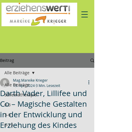
Beitrag
Alle Beiträge
Mag.Mareike Krieger
Alle Beiträge
13. Apr. 2024
3 Min. Lesezeit
Darth Vader, Lillifee und
Schematherapie
Co – Magische Gestalten
0-3
in der Entwicklung und
3-6
Erziehung des Kindes
6-13