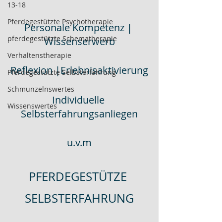
13-18
Pferdegestützte Psychotherapie
Personale Kompetenz | 
pferdegestützte Schematherapie
Wissenserwerb
Verhaltenstherapie
Reflexion |Erlebnisaktivierung
Pferdegestützte Selbsterfahrung
Schmunzelnswertes
Individuelle 
Wissenswertes
Selbsterfahrungsanliegen
u.v.m
PFERDEGESTÜTZE 
SELBSTERFAHRUNG