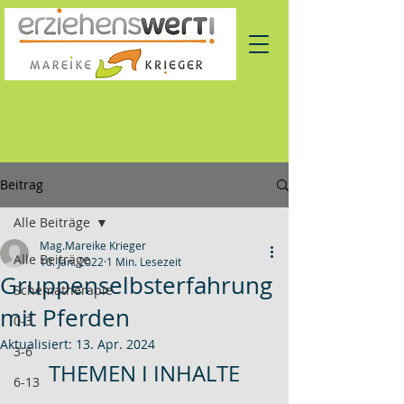
Beitrag
Alle Beiträge
Mag.Mareike Krieger
Alle Beiträge
10. Jan. 2022
1 Min. Lesezeit
Gruppenselbsterfahrung
Schematherapie
mit Pferden
0-3
Aktualisiert:
13. Apr. 2024
3-6
THEMEN I INHALTE
6-13