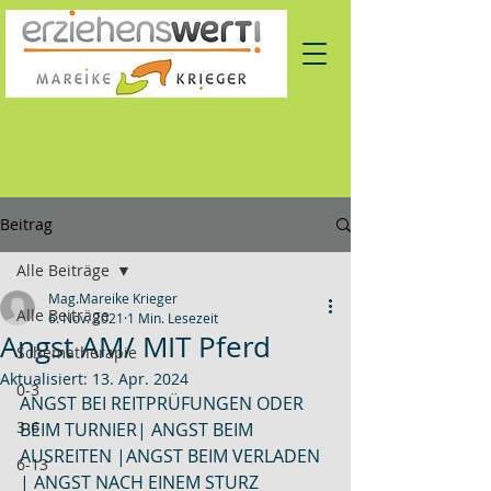
Beitrag
Alle Beiträge
Mag.Mareike Krieger
Alle Beiträge
6. Nov. 2021
1 Min. Lesezeit
Angst AM/ MIT Pferd
Schematherapie
Aktualisiert:
13. Apr. 2024
0-3
ANGST BEI REITPRÜFUNGEN ODER 
3-6
BEIM TURNIER| ANGST BEIM 
AUSREITEN |ANGST BEIM VERLADEN 
6-13
| ANGST NACH EINEM STURZ