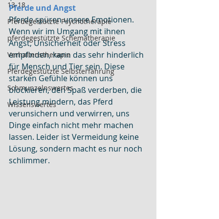
13-18
Pferde und Angst
Pferde spüren unsere Emotionen. 
Pferdegestützte Psychotherapie
Wenn wir im Umgang mit ihnen 
pferdegestützte Schematherapie
Angst, Unsicherheit oder Stress 
empfinden, kann das sehr hinderlich 
Verhaltenstherapie
für Mensch und Tier sein. Diese 
Pferdegestützte Selbsterfahrung
starken Gefühle können uns 
Schmunzelnswertes
blockieren, den Spaß verderben, die 
Leistung mindern, das Pferd 
Wissenswertes
verunsichern und verwirren, uns 
Dinge einfach nicht mehr machen 
lassen. Leider ist Vermeidung keine 
Lösung, sondern macht es nur noch 
schlimmer.