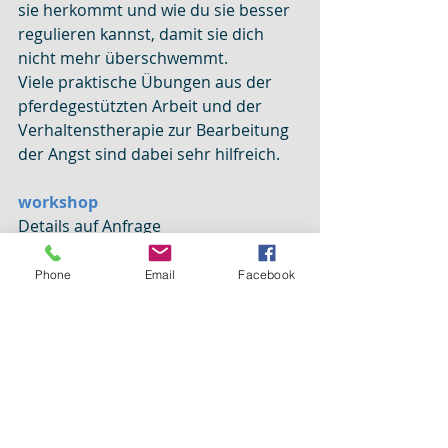
sie herkommt und wie du sie besser 
regulieren kannst, damit sie dich 
nicht mehr überschwemmt.
Viele praktische Übungen aus der 
pferdegestützten Arbeit und der 
Verhaltenstherapie zur Bearbeitung 
der Angst sind dabei sehr hilfreich.
workshop
Details auf Anfrage
Es ist möglich den Workshop auf 
Eure individuellen Bedürfnisse an zu 
Phone
Email
Facebook
passen.
Ich komme auch gerne zu Euch!
Pferdegestützte Psychotherapie