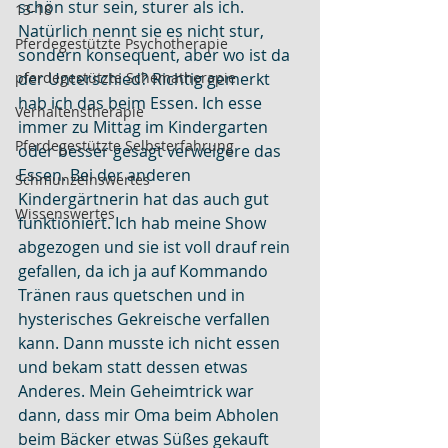
schön stur sein, sturer als ich. 
13-18
Natürlich nennt sie es nicht stur, 
Pferdegestützte Psychotherapie
sondern konsequent, aber wo ist da 
pferdegestützte Schematherapie
der Unterschied? Richtig gemerkt 
hab ich das beim Essen. Ich esse 
Verhaltenstherapie
immer zu Mittag im Kindergarten 
Pferdegestützte Selbsterfahrung
oder besser gesagt verweigere das 
Essen. Bei der anderen 
Schmunzelnswertes
Kindergärtnerin hat das auch gut 
Wissenswertes
funktioniert. Ich hab meine Show 
abgezogen und sie ist voll drauf rein 
gefallen, da ich ja auf Kommando 
Tränen raus quetschen und in 
hysterisches Gekreische verfallen 
kann. Dann musste ich nicht essen 
und bekam statt dessen etwas 
Anderes. Mein Geheimtrick war 
dann, dass mir Oma beim Abholen 
beim Bäcker etwas Süßes gekauft 