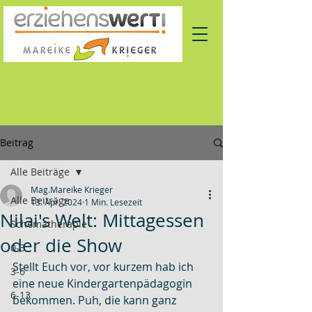
Beitrag
Alle Beiträge
Mag.Mareike Krieger
Alle Beiträge
13. Apr. 2024
1 Min. Lesezeit
Nilai's Welt: Mittagessen
Schematherapie
oder die Show
0-3
Stellt Euch vor, vor kurzem hab ich 
3-6
eine neue Kindergartenpädagogin 
6-13
bekommen. Puh, die kann ganz 