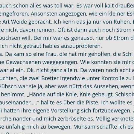
uch schon alles was toll war. Es war voll kalt drauße
eingefroren. Ansonsten angezogen, wie ein kleiner E
e Art Weide gebracht. Ich kenn das ja nur von Kühen.
ie nicht davon rennen. Oft ist dann auch noch Strom
sbüchsen will. Bei mir war es genauso, nur ob Strom d
 mich nicht getraut hab es auszuprobieren.
os. Da kam so eine Frau, die hat mir geholfen, die Sch
ne Gewachsenen weggegangen. Wie konnten sie mir d
war allein. Ok, nicht ganz allein. Da waren noch acht 
suchten, die zwei Bretter irgendwie unter Kontrolle zu 
 Hübsch war sie ja, aber was nützt das Aussehen, wenn 
r“ benimmt. „Hände auf die Knie, Knie gebeugt, Schispi
seinander,….“ hallte es über die Piste. Ich wollte es
i hatten ihre eigene Vorstellung sich fortzubewegen. 
cheinander und mich zerbröselte es. Völlig verknotet 
se unfähig mich zu bewegen. Mühsam schaffte ich e