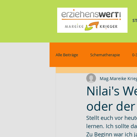
S
Alle Beiträge
Schematherapie
0-
Mag.Mareike Krie
pferdegestützte Schematherapie
Nilai's W
oder der 
Wissenswertes
Stellt euch vor heut
lernen. Ich sollte 
Zu Beginn war ich j