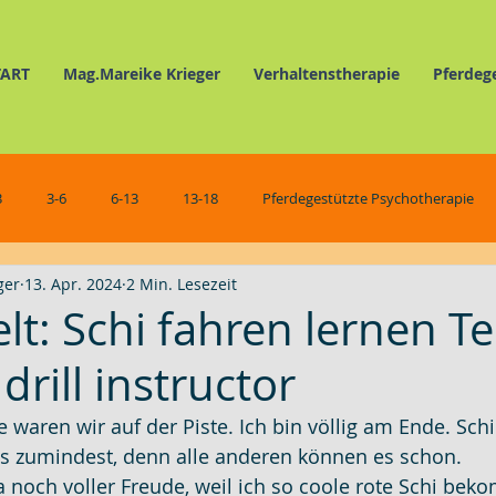
TART
Mag.Mareike Krieger
Verhaltenstherapie
Pferdeg
3
3-6
6-13
13-18
Pferdegestützte Psychotherapie
ger
13. Apr. 2024
2 Min. Lesezeit
Verhaltenstherapie
Pferdegestützte Selbsterfahrung
Schmunz
elt: Schi fahren lernen Tei
drill instructor
e waren wir auf der Piste. Ich bin völlig am Ende. Schi
das zumindest, denn alle anderen können es schon.
a noch voller Freude, weil ich so coole rote Schi be