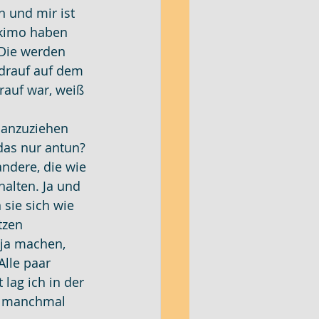
n und mir ist 
skimo haben 
 Die werden 
 drauf auf dem 
rauf war, weiß 
i anzuziehen 
as nur antun?
andere, die wie 
halten. Ja und 
sie sich wie 
tzen 
 ja machen, 
Alle paar 
lag ich in der 
s manchmal 