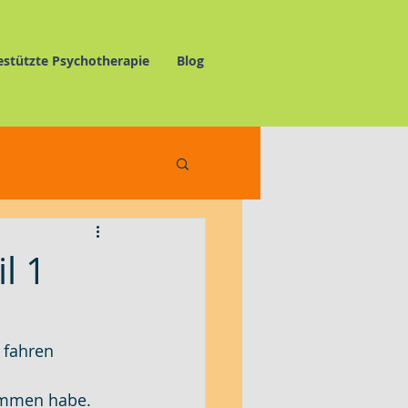
estützte Psychotherapie
Blog
elnswertes
l 1
 fahren 
kommen habe. 